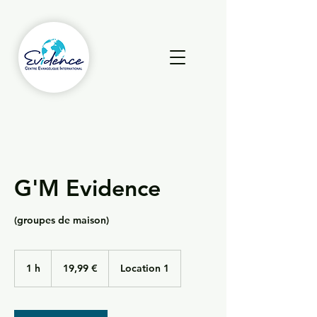
G'M Evidence
(groupes de maison)
19,99
euros
1 h
1
19,99 €
Location 1