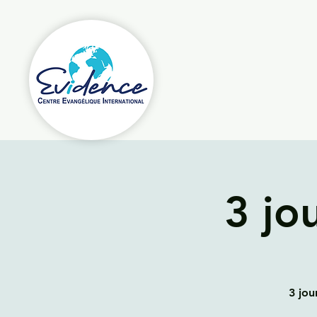
3 jo
3 jou