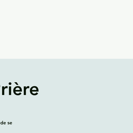
rière
 de se